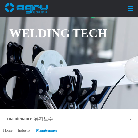
WELDING TECH
maintenance
유지보수
Home
Industry
Maintenance